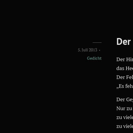
Der
5. Juli 2013
Gedicht
Der Hi
das He
Der Fel
„Es feh
Der Ge
Nur zu 
zu viel
zu viel