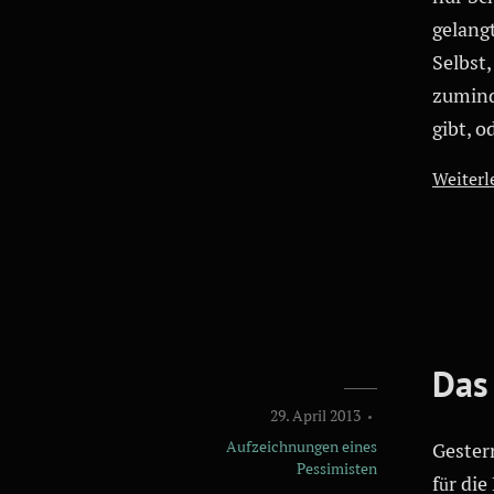
gelang
Selbst,
zuminde
gibt, o
Weiterle
Das
29. April 2013
Aufzeichnungen eines
Gester
Pessimisten
für di