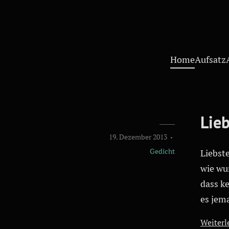
Home
Aufsatz
Lieb
19. Dezember 2013
Gedicht
Liebste
wie wu
dass k
es jema
Weiterle