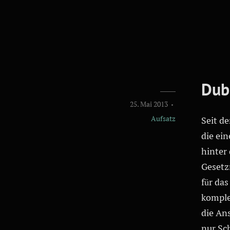
Dub
25. Mai 2013
Aufsatz
Seit d
die ein
hinter
Gesetz
für da
komple
die An
nur Sc