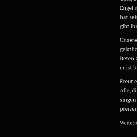
Engel 
hat se
gibt ih
Unsere
geistli
Beten 
er ist 
Freut e
Alle, d
singen
preise
Weiterle