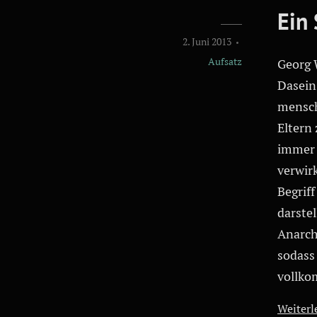
Ein 
2. Juni 2013
Aufsatz
Georg 
Dasein 
mensch
Eltern
immer 
verwirk
Begriff
darstel
Anarch
sodass
vollko
Weiterle