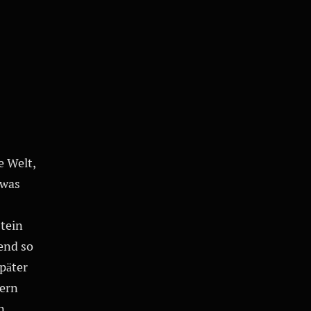
e Welt,
 was
tein
end so
päter
dern
n