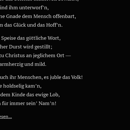
sind ihm unterworf’n,
ine Gnade dem Mensch offenbart,
m das Glück und das Hoff’n.
 Speise das göttliche Wort,
cher Durst wird gestillt;
zu Christus an jeglichem Ort —
barmherzig und mild.
uch ihr Menschen, es juble das Volk!
ie holdselig kam’n,
 dem Kinde das ewige Lob,
n für immer sein’ Nam’n!
sen...