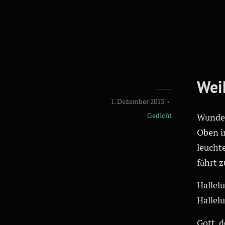
Wei
1. Dezember 2013
Gedicht
Wunder
Oben i
leuchte
führt z
Hallel
Hallelu
Gott, 