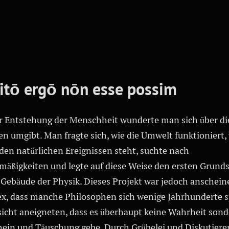
itō ergō nōn esse possim
er Entstehung der Menschheit wunderte man sich über di
en umgibt. Man fragte sich, wie die Umwelt funktioniert,
 den natürlichen Ereignissen steht, suchte nach
mäßigkeiten und legte auf diese Weise den ersten Grunds
s Gebäude der Physik. Dieses Projekt war jedoch anschein
x, dass manche Philosophen sich wenige Jahrhunderte s
sicht aneigneten, dass es überhaupt keine Wahrheit son
hein und Täuschung gebe. Durch Grübelei und Diskutiere