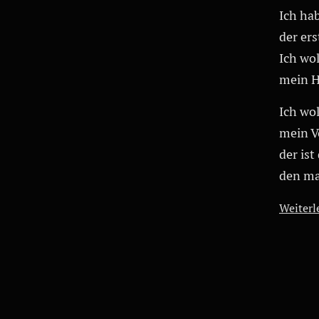
Ich ha
der er
Ich wol
mein He
Ich wo
mein V
der ist
den mag
Weiterle