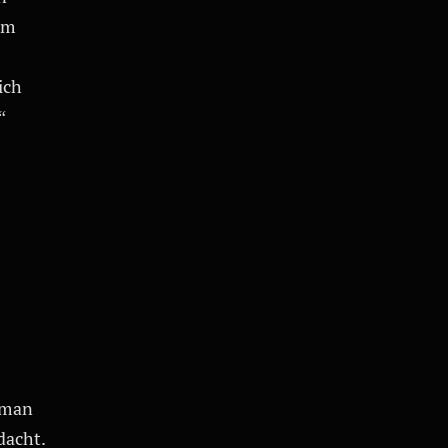
em
ich
“
 man
dacht.