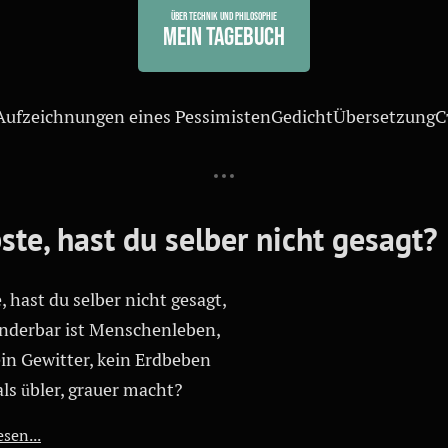
Über Technik und Philosophie
Mein Tagebuch
Aufzeichnungen eines Pessimisten
Gedicht
Übersetzung
С
ste, hast du selber nicht gesagt?
, hast du selber nicht gesagt,
nderbar ist Menschenleben,
ein Gewitter, kein Erdbeben
ls übler, grauer macht?
sen...