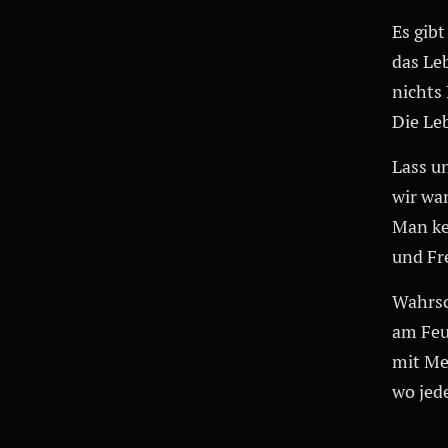
Es gibt
das Leb
nichts 
Die Le
Lass u
wir wa
Man ke
und Fre
Wahrsc
am Feu
mit Me
wo jede