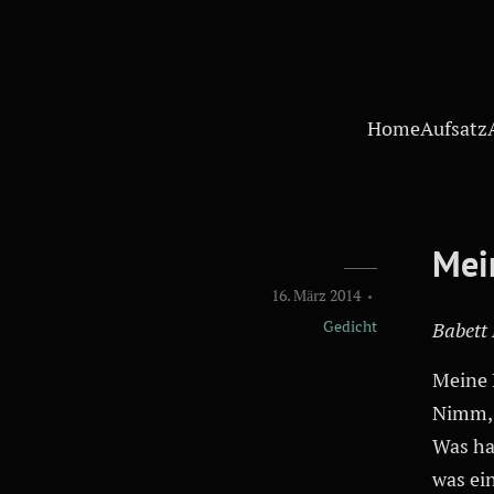
Home
Aufsatz
Mei
16. März 2014
Gedicht
Babett
Meine 
Nimm, 
Was ha
was ei